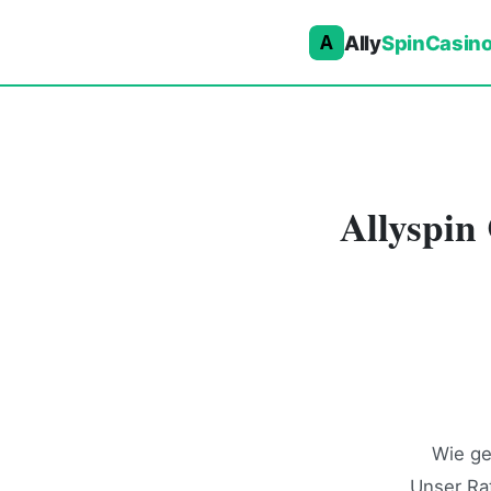
A
Ally
SpinCasin
Allyspin
Wie ge
Unser Rat