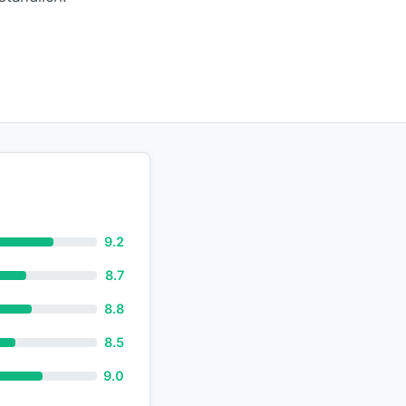
9.2
8.7
8.8
8.5
9.0