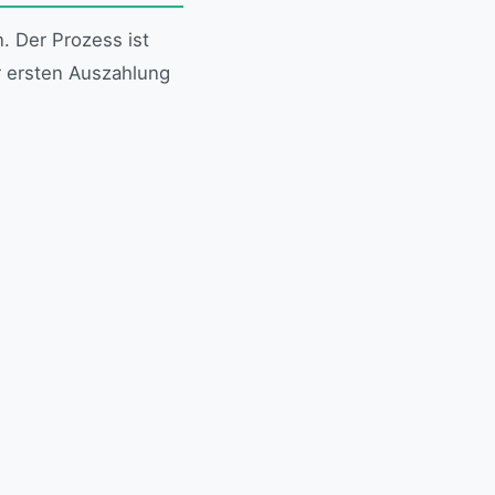
. Der Prozess ist
r ersten Auszahlung