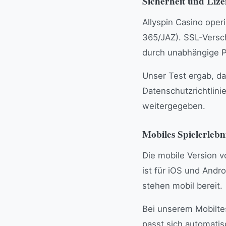
Sicherheit und Liz
Allyspin Casino oper
365/JAZ). SSL-Versc
durch unabhängige Pr
Unser Test ergab, da
Datenschutzrichtlini
weitergegeben.
Mobiles Spielerlebn
Die mobile Version v
ist für iOS und Andro
stehen mobil bereit.
Bei unserem Mobiltes
passt sich automati