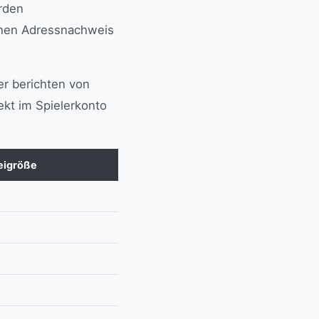
erden
einen Adressnachweis
er berichten von
kt im Spielerkonto
eigröße