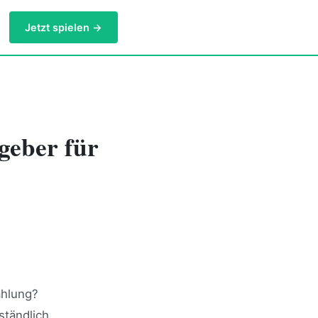
Jetzt spielen →
geber für
ahlung?
ständlich.